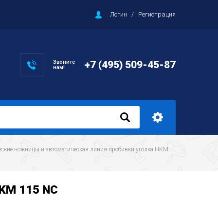
Логин
/
Регистрация
Звоните
+7 (495) 509-45-87
нам!
ческие ножницы и автоматическая линия пробивки уголка HKM 
HKM 115 NC