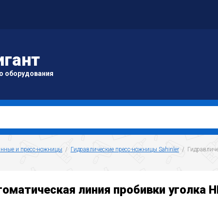
игант
о оборудования
инные и пресс-ножницы
  /  
Гидравлические пресс-ножницы Sahinler
  /  Гидравли
оматическая линия пробивки уголка 