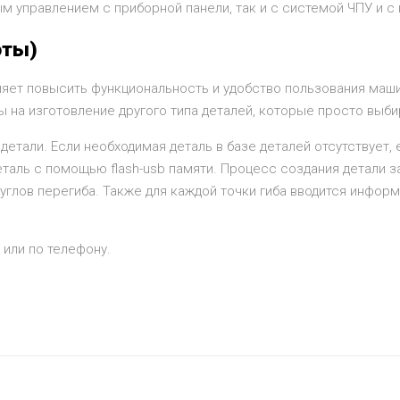
ым управлением с приборной панели, так и с системой ЧПУ и с
оты)
яет повысить функциональность и удобство пользования машин
 на изготовление другого типа деталей, которые просто выби
етали. Если необходимая деталь в базе деталей отсутствует,
таль с помощью flash-usb памяти. Процесс создания детали з
углов перегиба. Также для каждой точки гиба вводится информ
 или по телефону.