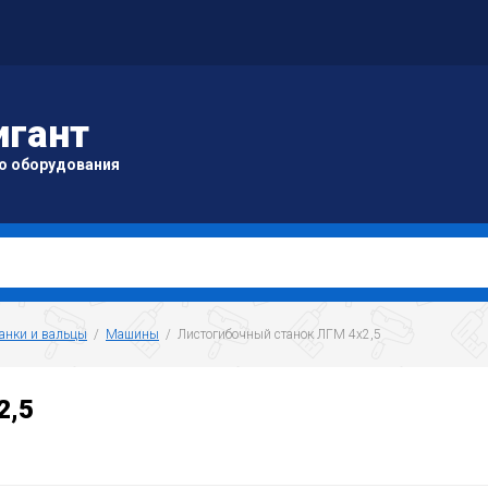
игант
о оборудования
анки и вальцы
  /  
Машины
  /  Листогибочный станок ЛГМ 4х2,5
2,5