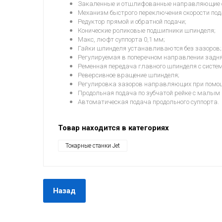
Закаленные и отшлифованные направляющие 
Механизм быстрого переключения скорости под
Редуктор прямой и обратной подачи;
Конические роликовые подшипники шпинделя;
Макс, люфт суппорта 0,1 мм;
Гайки шпинделя устанавливаются без зазоров;
Регулируемая в поперечном направлении задняя
Ременная передача главного шпинделя с систе
Реверсивное вращение шпинделя;
Регулировка зазоров направляющих при помощ
Продольная подача по зубчатой рейке с малым 
Автоматическая подача продольного суппорта.
Товар находится в категориях
Токарные станки Jet
Назад