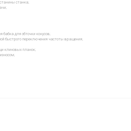
станины станка;
ачи;
 бабка для обточки конусов;
мой быстрого переключения частоты вращения;
и клиновых планок;
износом;