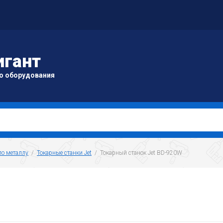
игант
о оборудования
по металлу
  /  
Токарные станки Jet
  /  Токарный станок Jet BD-920W